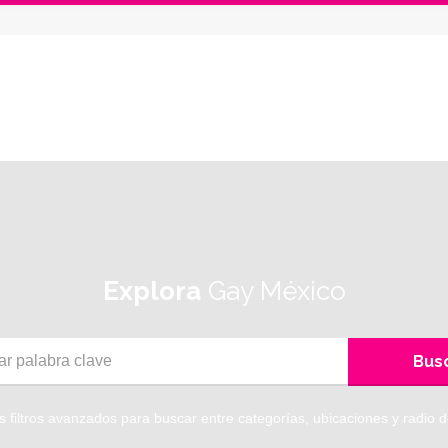
Explora
Gay México
Bus
 filtros avanzados para buscar entre categorías, ubicaciones y radio d