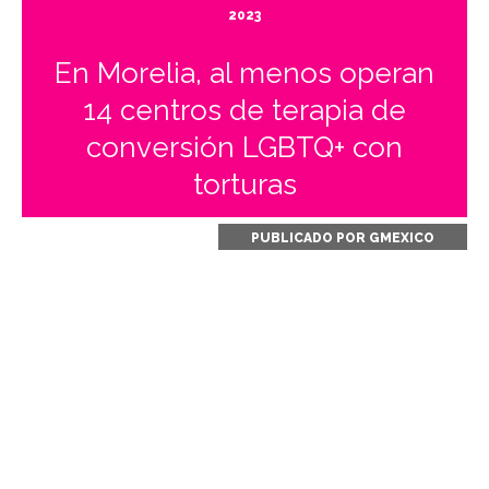
2023
En Morelia, al menos operan
14 centros de terapia de
conversión LGBTQ+ con
torturas
PUBLICADO POR
GMEXICO