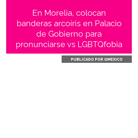
En Morelia, colocan
banderas arcoíris en Palacio
de Gobierno para
pronunciarse vs LGBTQfobia
PUBLICADO POR
GMEXICO