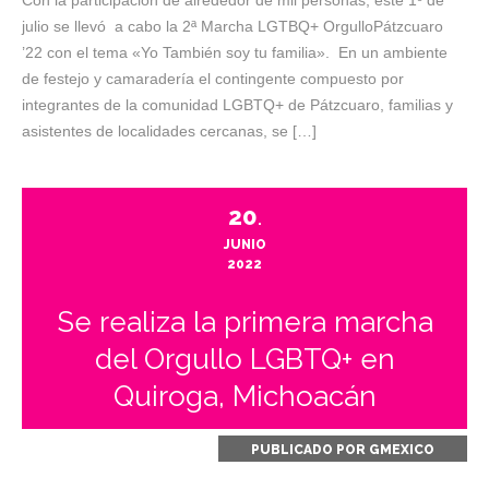
Con la participación de alrededor de mil personas, este 1º de
julio se llevó a cabo la 2ª Marcha LGTBQ+ OrgulloPátzcuaro
’22 con el tema «Yo También soy tu familia». En un ambiente
de festejo y camaradería el contingente compuesto por
integrantes de la comunidad LGBTQ+ de Pátzcuaro, familias y
asistentes de localidades cercanas, se […]
20
.
JUNIO
2022
Se realiza la primera marcha
del Orgullo LGBTQ+ en
Quiroga, Michoacán
PUBLICADO POR
GMEXICO