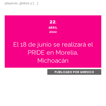
playeras, globos y […]
22
.
ABRIL
2022
El 18 de junio se realizará el
PRIDE en Morelia,
Michoacán
PUBLICADO POR
GMEXICO