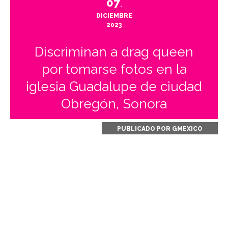
07
.
DICIEMBRE
2023
Discriminan a drag queen
por tomarse fotos en la
iglesia Guadalupe de ciudad
Obregón, Sonora
PUBLICADO POR
GMEXICO