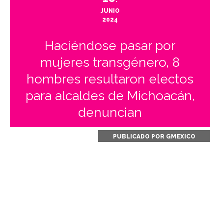
.
JUNIO
2024
Haciéndose pasar por
mujeres transgénero, 8
hombres resultaron electos
para alcaldes de Michoacán,
denuncian
PUBLICADO POR
GMEXICO