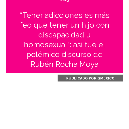
2023
“Tener adicciones es más
feo que tener un hijo con
discapacidad u
homosexual”: así fue el
polémico discurso de
Rubén Rocha Moya
PUBLICADO POR
GMEXICO