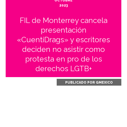
OCTUBRE
2023
FIL de Monterrey cancela
presentación
«CuentiDrags» y escritores
deciden no asistir como
protesta en pro de los
derechos LGTB+
PUBLICADO POR
GMEXICO