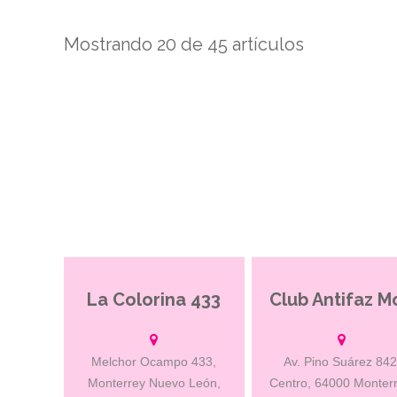
Mostrando 20 de 45 artículos
La Colorina 433
Club antifaz es un club 
encuentros exclusivo pa
hombres donde podrá
experimentar nuevas cos
Melchor Ocampo 433,
Av. Pino Suárez 842
¿Te atreves?
Monterrey Nuevo León,
Centro, 64000 Monterr