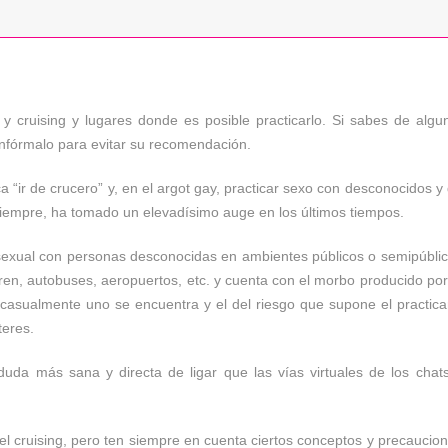
y cruising y lugares donde es posible practicarlo. Si sabes de algu
infórmalo para evitar su recomendación.
ica “ir de crucero” y, en el argot gay, practicar sexo con desconocidos y
iempre, ha tomado un elevadísimo auge en los últimos tiempos.
to sexual con personas desconocidas en ambientes públicos o semipúbli
ren, autobuses, aeropuertos, etc. y cuenta con el morbo producido por
asualmente uno se encuentra y el del riesgo que supone el practica
teres.
uda más sana y directa de ligar que las vías virtuales de los chat
del cruising, pero ten siempre en cuenta ciertos conceptos y precaucio