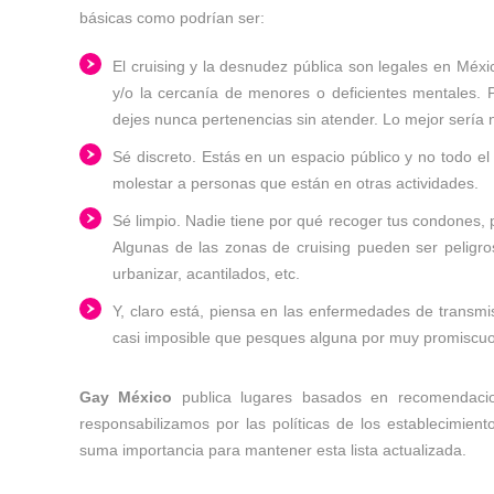
básicas como podrían ser:
El cruising y la desnudez pública son legales en Méxi
y/o la cercanía de menores o deficientes mentales. 
dejes nunca pertenencias sin atender. Lo mejor sería 
Sé discreto. Estás en un espacio público y no todo e
molestar a personas que están en otras actividades.
Sé limpio. Nadie tiene por qué recoger tus condones, 
Algunas de las zonas de cruising pueden ser peligros
urbanizar, acantilados, etc.
Y, claro está, piensa en las enfermedades de transmis
casi imposible que pesques alguna por muy promiscuo
Gay México
publica lugares basados en recomendacio
responsabilizamos por las políticas de los establecimien
suma importancia para mantener esta lista actualizada.