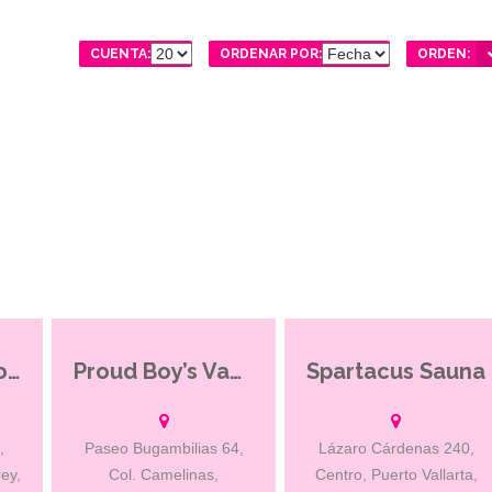
CUENTA:
ORDENAR POR:
ORDEN:
Club Antifaz Monterrey
Proud Boy’s Vapor
Spartacus Sauna
de
Cada día una promoción
Edad mínima 18 años – se
ra
diferente.
requiere identificación.
s
Spartacus nace de la
as.
inquietud de un grupo de
,
Paseo Bugambilias 64,
Lázaro Cárdenas 240,
amigos de tener en Puerto
ey,
Col. Camelinas,
Centro, Puerto Vallarta,
Vallarta un Sauna Gay,