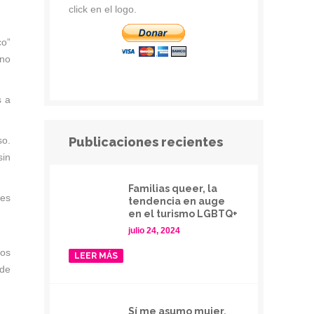
click en el logo.
co”
 no
s a
so.
Publicaciones recientes
sin
Familias queer, la
 es
tendencia en auge
en el turismo LGBTQ+
julio 24, 2024
nos
LEER MÁS
 de
Sí me asumo mujer,