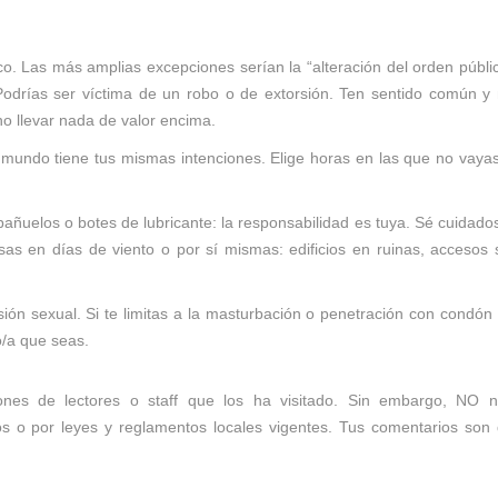
co. Las más amplias excepciones serían la “alteración del orden públi
Podrías ser víctima de un robo o de extorsión. Ten sentido común y
no llevar nada de valor encima.
l mundo tiene tus mismas intenciones. Elige horas en las que no vaya
pañuelos o botes de lubricante: la responsabilidad es tuya. Sé cuidado
as en días de viento o por sí mismas: edificios en ruinas, accesos 
ión sexual. Si te limitas a la masturbación o penetración con condón
/a que seas.
nes de lectores o staff que los ha visitado. Sin embargo, NO 
tos o por leyes y reglamentos locales vigentes. Tus comentarios son