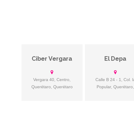
bordo más sexy. Cada
Miércoles y Sábado, ven
aborda en el Wet & Wild Gay
Cruise saliendo del Muelle de
Playa los Muertos a las 12:00
PM.
Ciber Vergara
El Depa
Guardaropa, glory hole
cuarto oscuro, sala de 
XXX, cuarto sexual. Lug
seguro y discreto.
Vergara 40, Centro,
Calle B 24 - 1, Col. l
Querétaro, Querétaro
Popular, Querétaro
México
Querétaro, México.