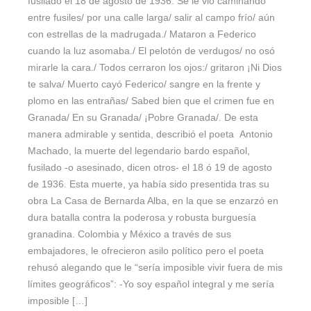
fusilado el 18 de agosto de 1936. Se le vio caminando
entre fusiles/ por una calle larga/ salir al campo frío/ aún
con estrellas de la madrugada./ Mataron a Federico
cuando la luz asomaba./ El pelotón de verdugos/ no osó
mirarle la cara./ Todos cerraron los ojos:/ gritaron ¡Ni Dios
te salva/ Muerto cayó Federico/ sangre en la frente y
plomo en las entrañas/ Sabed bien que el crimen fue en
Granada/ En su Granada/ ¡Pobre Granada/. De esta
manera admirable y sentida, describió el poeta Antonio
Machado, la muerte del legendario bardo español,
fusilado -o asesinado, dicen otros- el 18 ó 19 de agosto
de 1936. Esta muerte, ya había sido presentida tras su
obra La Casa de Bernarda Alba, en la que se enzarzó en
dura batalla contra la poderosa y robusta burguesía
granadina. Colombia y México a través de sus
embajadores, le ofrecieron asilo político pero el poeta
rehusó alegando que le “sería imposible vivir fuera de mis
límites geográficos”: -Yo soy español integral y me sería
imposible […]