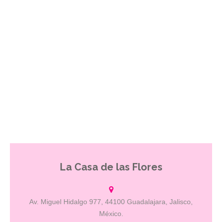
La Casa de las Flores
Ven y conoce nuestro nuevo concepto.
Av. Miguel Hidalgo 977, 44100 Guadalajara, Jalisco,
México.