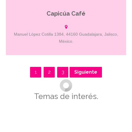
Capicúa Café
En Capicúa la diversidad es nuestra carta de presentación y el café
nuestra especialidad. Lo servimos ardiente, calientito o dulce como
el pecado. Eso sí, siempre llega a ti aromático y humeante, para
que lo que comienza con una buena charla.
Manuel López Cotilla 1384, 44160 Guadalajara, Jalisco,
México.
1
2
3
Siguiente
Temas de interés.