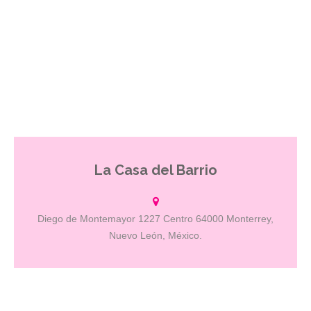
La Casa del Barrio
El único Hostal en MTY, con la mejor casa de Waffles y Chilaquiles.
Además somos una escuela de Español para extranjeros.
Diego de Montemayor 1227 Centro 64000 Monterrey,
Nuevo León, México.