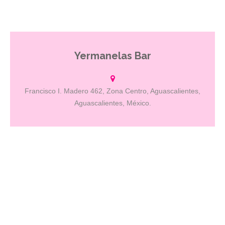
Yermanelas Bar
Deliciosa comida y refrescantes bebidas en una acogedora
atmósfera con un estilo muy chic y único. Tenemos show travesti
jueves, viernes y sábado.
Francisco I. Madero 462, Zona Centro, Aguascalientes,
Aguascalientes, México.