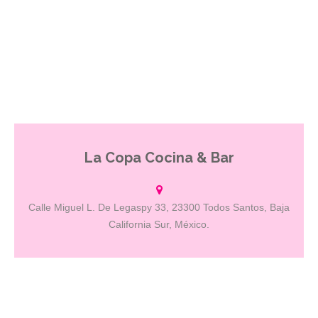
La Copa Cocina & Bar
Ninguna visita a Todos Santos está completa sin ingresar a este
lugar mágico. Cene bajo las estrellas en una mesa junto al fuego
en nuestro magnífico patio con jardín … … o diríjase al interior de
nuestro moderno Iguana Lounge.
Calle Miguel L. De Legaspy 33, 23300 Todos Santos, Baja
California Sur, México.