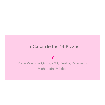
La Casa de las 11 Pizzas
En un ambiente amigable y relajado a sólo veinte pasos de la plaza
Vasco de Quiroga, disfruta de nuestra variedad de pizzas o crea tu
propia combinación. Tenemos servicio a domicilio.
Plaza Vasco de Quiroga 33, Centro, Patzcuaro,
Michoacán, México.