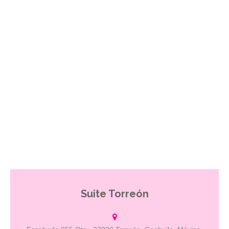
Suite Torreón
Restaurant bar gay, abrimos de jueves a domingo con un concepto
único en la Comarca Lagunera.