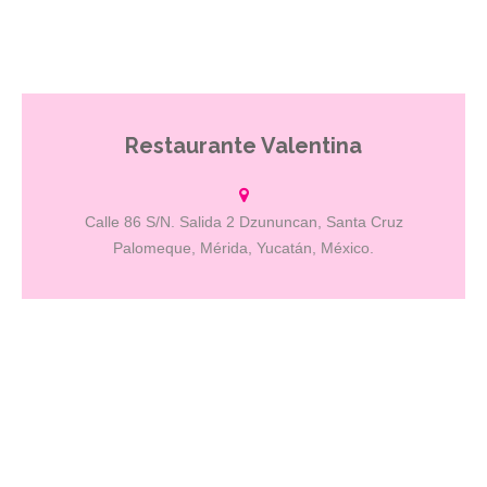
Restaurante Valentina
Sin duda un lugar mágico por estar situado dentro de un espacio
colonial, ubicado en la terraza de la antigua casa de máquinas y
con vistas a hermosos jardines y frondosos árboles. Se sirven
desayunos, comidas y cenas y tiene capacidad máxima para 70
Calle 86 S/N. Salida 2 Dzununcan, Santa Cruz
personas. Se podrán degustar exquisitas recetas de alta
Palomeque, Mérida, Yucatán, México.
gastronomía mexicana, autoría de nuestro chef Pedro
May orgullosamente yucateco, cada platillo es elaborado a partir de
un proceso impecable que utiliza ingredientes frescos de la más
alta calidad, rescatando las raíces y técnicas mexicanas, cuenta
con su propio huerto, dentro de las instalaciones de la Hacienda
Santa Cruz para darle un toque aún más especial a sus recetas.