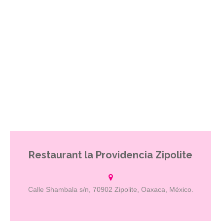
Restaurant la Providencia Zipolite
Desde menús diseñados para ocasiones especiales, sugerencias
del día o los platillos de nuestra carta, siempre cuidados en los
mínimos detalles para que lleguen a tu mesa perfectos.
Calle Shambala s/n, 70902 Zipolite, Oaxaca, México.