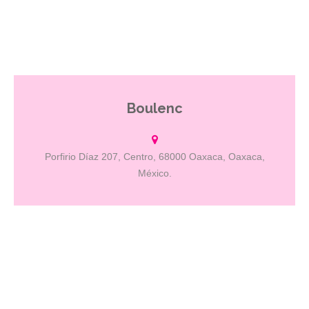
Boulenc
Panadería artesanal, cafetería y restaurant gay friendly.
Porfirio Díaz 207, Centro, 68000 Oaxaca, Oaxaca,
México.