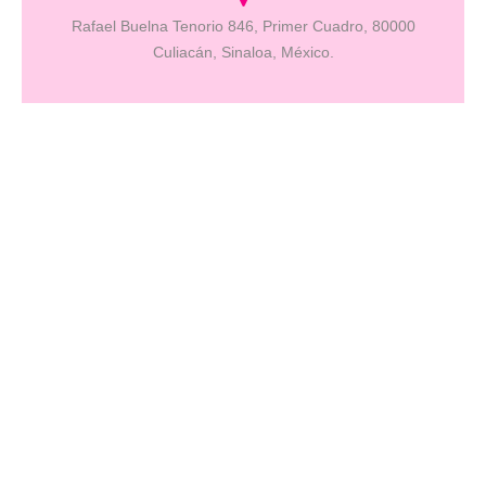
un Pop Club inclusivo, donde la diversión es de todos los colores.
Rafael Buelna Tenorio 846, Primer Cuadro, 80000
Culiacán, Sinaloa, México.