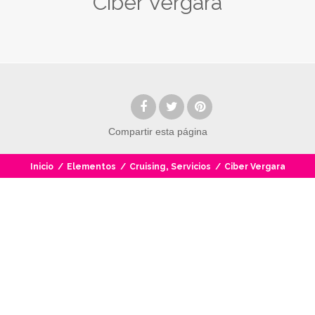
Ciber Vergara
Compartir
esta página
,
Inicio
/
Elementos
/
Cruising
Servicios
/
Ciber Vergara