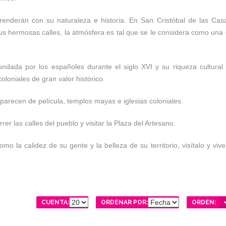
enderán con su naturaleza e historia. En San Cristóbal de las Cas
 sus hermosas calles, la atmósfera es tal que se le considera como una
dada por los españoles durante el siglo XVI y su riqueza cultural
oloniales de gran valor histórico.
arecen de película, templos mayas e iglesias coloniales.
 las calles del pueblo y visitar la Plaza del Artesano.
o la calidez de su gente y la belleza de su territorio, visítalo y vive
CUENTA:
ORDENAR POR:
ORDEN: