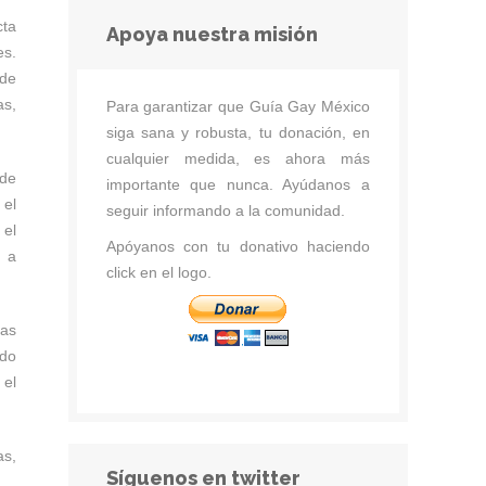
cta
Apoya nuestra misión
s.
nde
s,
Para garantizar que Guía Gay México
siga sana y robusta, tu donación, en
cualquier medida, es ahora más
 de
importante que nunca. Ayúdanos a
 el
seguir informando a la comunidad.
 el
Apóyanos con tu donativo haciendo
r a
click en el logo.
las
ado
 el
as,
Síguenos en twitter