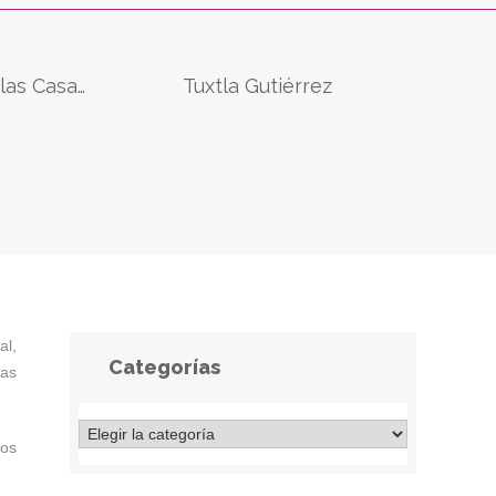
San Cristóbal de las Casas
Tuxtla Gutiérrez
al,
Categorías
as
rma parte de los
Tuxtla Gutiérrez es el corazón de
ico, su belleza
Chiapas que late al ritmo de la marimba.
ción, ha valido
Es la ciudad que más turistas recibe en este estado
los
tro Histórico y
situado al sur de México y donde aún es posible conocer
tan la…
la riqueza de…