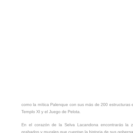
Fue entonces…
como la mítica Palenque con sus más de 200 estructuras en
Templo XI y el Juego de Pelota.
En el corazón de la Selva Lacandona encontrarás la z
grabados y murales que cuentan la historia de sus goberna