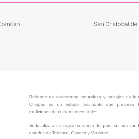
Comitán
Rodeado de exuberante naturaleza y paisajes sin igu
Chiapas es un estado fascinante que preserva l
De clima caluroso y húmedo la mayor
Este poblado colonial, fo
tradiciones de culturas ancestrales.
parte del año, Comitán de Domínguez es
Pueblos Mágicos de Méx
ser la cuna de la Independencia de
arquitectónica y sorprendente conserva
Se localiza en la región suroeste del país, colinda con 
antes de pertenecer a México, fue parte
para enamorar a más de uno con su Cen
estados de Tabasco, Oaxaca y Veracruz.
 permaneciendo unos años como…
sus casas con enormes patios que delei