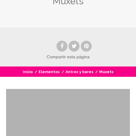
Muxets
Compartir
esta página
Inicio
/
Elementos
/
Antros y bares
/
Muxets