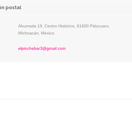
ón postal
Ahumada 19, Centro Histórico, 61600 Pátzcuaro,
Michoacán, México.
:
elpinchebar3@gmail.com