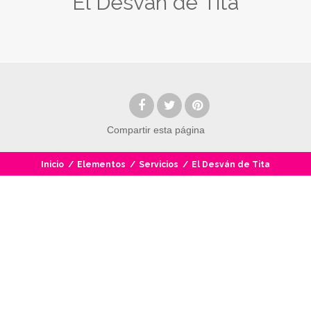
El Desván de Tita
Compartir
esta página
Inicio
/
Elementos
/
Servicios
/
El Desván de Tita