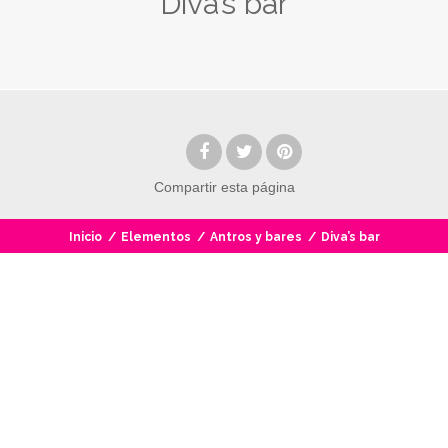
Diva’s bar
Compartir
esta página
Inicio
/
Elementos
/
Antros y bares
/
Diva’s bar