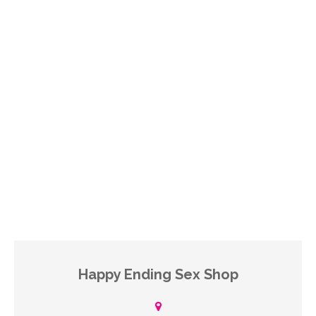
Happy Ending Sex Shop
Happy Ending es una marca de tiendas físicas establecidas en
Culiacan contamos con dos sucursales y utilizamos medios de