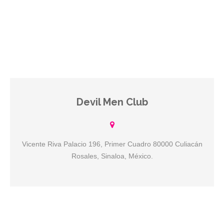
Devil Men Club
Tú lugar de encuentro. Un espacio sólo para caballeros. Ven a
visitarnos, contamos con Vapor, Cuarto Oscuro, Cine XXX y Bar.
Vicente Riva Palacio 196, Primer Cuadro 80000 Culiacán
Rosales, Sinaloa, México.