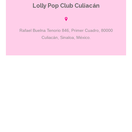
Lolly Pop Club Culiacán
Los mejores éxitos de la música pop en inglés y en español solo
aquí, el lugar donde la estrella principal de la noche eres tú. Somos
un Pop Club inclusivo, donde la diversión es de todos los colores.
Rafael Buelna Tenorio 846, Primer Cuadro, 80000
Culiacán, Sinaloa, México.