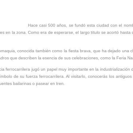
Hace casi 500 años, se fundó esta ciudad con el nombr
es en la zona. Como era de esperarse, el largo título se acortó has
maquia, conocida también como la fiesta brava, que ha dejado una clar
uadros que describen la esencia de sus celebraciones, como la Feria 
 ferrocarrilera jugó un papel muy importante en la industrialización d
mbolo de su fuerza ferrocarrilera. Al visitarlo, conocerás los antiguo
uentes bailarinas o pasear en tren.