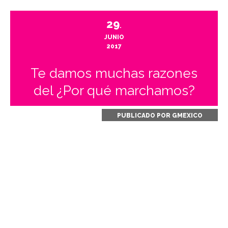
29
.
JUNIO
2017
Te damos muchas razones
del ¿Por qué marchamos?
PUBLICADO POR
GMEXICO