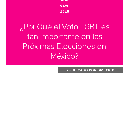
.
MAYO
2018
¿Por Qué el Voto LGBT es
tan Importante en las
Próximas Elecciones en
México?
PUBLICADO POR
GMEXICO